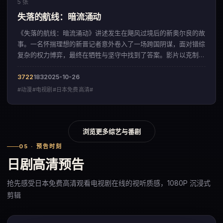
5 张
失落的航线：暗流涌动
《失落的航线：暗流涌动》讲述发生在飓风过境后的新奥尔良的故
事。一名怀揣理想的新晋记者意外卷入了一场跨国阴谋，面对错综
复杂的权力博弈，最终在牺牲与坚守中找到了答案。影片以克制内
敛的色彩美学，呈现出一部来自英国的动漫佳作。
3722
183
2025-10-26
#动漫#电视剧#日本免费高清#
浏览更多综艺与番剧
05 · 预告时刻
日剧高清预告
抢先感受日本免费高清观看电视剧在线的视听质感，1080P 沉浸式
剪辑