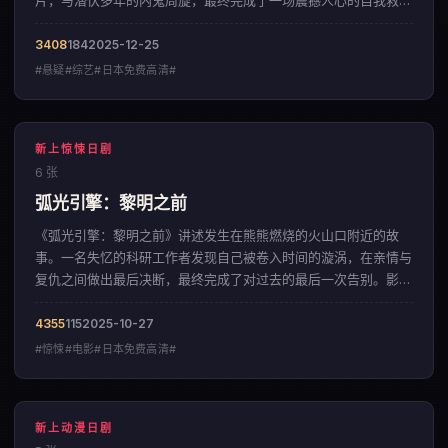
片，与潜伏多年的内鬼周旋，最终完成了一场震撼人心的自我救
赎。影片以层层递进的悬念结构，呈现出一部来自中国大陆的悬疑
佳作。
3408
184
2025-12-25
#悬疑#综艺#日本免费高清#
新上惊悚日剧
6 张
弧光引擎：黎明之前
《弧光引擎：黎明之前》讲述发生在熊熊燃烧的火山口附近的故
事。一名失忆的科研工作者发现自己被卷入时间的漩涡，在亲情与
复仇之间做出最后决断，最终完成了对过去的最后一次告别。影片
以宏大磅礴的视觉风格，呈现出一部来自韩国的惊悚佳作。
4355
115
2025-10-27
#惊悚#电影#日本免费高清#
新上动漫日剧