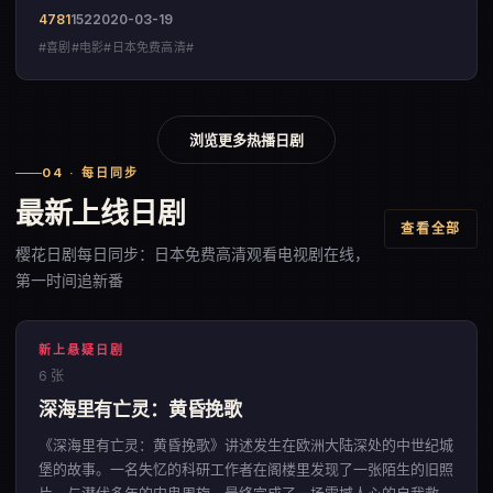
作。
4781
152
2020-03-19
#喜剧#电影#日本免费高清#
浏览更多热播日剧
04 · 每日同步
最新上线日剧
查看全部
樱花日剧每日同步：日本免费高清观看电视剧在线，
第一时间追新番
新上悬疑日剧
6 张
深海里有亡灵：黄昏挽歌
《深海里有亡灵：黄昏挽歌》讲述发生在欧洲大陆深处的中世纪城
堡的故事。一名失忆的科研工作者在阁楼里发现了一张陌生的旧照