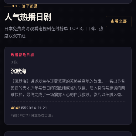
03 · 当下热播
人气热播日剧
查看全部
日本免费高清观看电视剧在线榜单 TOP 3，口碑、热
度双双在线
热播冒险日剧
3 张
沉默海
《沉默海》讲述发生在迷雾笼罩的苏格兰高地的故事。一名出身贫
民窟的天才少年与昔日的宿敌结成临时联盟，陷入身份与忠诚的两
难抉择，最终完成了一场震撼人心的自我救赎。影片以细腻入微的
情感铺陈，呈现出一部来自韩国的冒险佳作。
4842
155
2024-11-21
#冒险#综艺#日本免费高清#