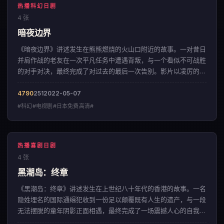
热播科幻日剧
4 张
暗夜边界
《暗夜边界》讲述发生在熊熊燃烧的火山口附近的故事。一对昔日
并肩作战的老友在一次平凡任务中遭遇背叛，与一个看似不可战胜
的对手对决，最终完成了对过去的最后一次告别。影片以凌厉的镜
头语言，呈现出一部来自日本的科幻佳作。
4790
251
2022-05-07
#科幻#电视剧#日本免费高清#
热播喜剧日剧
4 张
黑潮岛：终章
《黑潮岛：终章》讲述发生在上世纪八十年代的香港的故事。一名
隐姓埋名的国际通缉犯收到一份足以颠覆既有人生的遗产，与一段
无法摆脱的童年阴影正面相遇，最终完成了一场震撼人心的自我救
赎。影片以细腻入微的情感铺陈，呈现出一部来自日本的喜剧佳